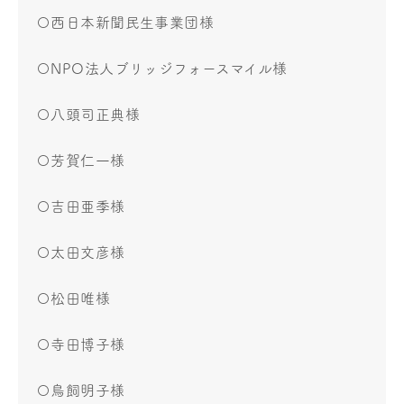
〇西日本新聞民生事業団様
〇NPO法人ブリッジフォースマイル様
〇八頭司正典様
〇芳賀仁一様
〇吉田亜季様
〇太田文彦様
〇松田唯様
〇寺田博子様
〇鳥飼明子様